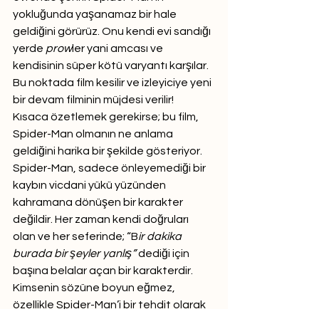
yokluğunda yaşanamaz bir hale 
geldiğini görürüz. Onu kendi evi sandığı 
yerde 
prow
ler yani amcası ve 
kendisinin süper kötü varyantı karşılar. 
Bu noktada film kesilir ve izleyiciye yeni 
bir devam filminin müjdesi verilir! 
Kısaca özetlemek gerekirse; bu film, 
Spider-Man olmanın ne anlama 
geldiğini harika bir şekilde gösteriyor. 
Spider-Man, sadece önleyemediği bir 
kaybın vicdani yükü yüzünden 
kahramana dönüşen bir karakter 
değildir. Her zaman kendi doğruları 
olan ve her seferinde; “B
ir dakika 
burada bir şeyler yanlış”
 dediği için 
başına belalar açan bir karakterdir. 
Kimsenin sözüne boyun eğmez, 
özellikle Spider-Man’i bir tehdit olarak 