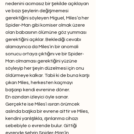
nedenini acımasız bir şekilde açıklayan 
ve bazı şeylerin değişmemesi 
gerektiğini söyleyen Miguel, Miles’a her 
Spider-Man gibi komiser olmak üzere 
olan babasının ölümüne göz yumması 
gerektiğini açıklar. Beklediği cevabı 
alamayınca da Miles’ın bir anomali 
sonucu ortaya çıktığını ve bir Spider-
Man olmaması gerektiğini yüzüne 
söyleyip her şeyin düzelmesi için onu 
öldürmeye kalkar. Tabii ki de buna karşı 
çıkan Miles, herkesten kaçmayı 
başarıp kendi evrenine döner. 
En azından izleyici öyle sanar.  
Gerçekte ise Miles’ı ısıran örümcek 
aslında başka bir evrene aittir ve Miles, 
kendini yanlışlıkla, ışınlanma cihazı 
sebebiyle o evrende bulur. Gittiği 
evrende şehrin Spider-Man’in 