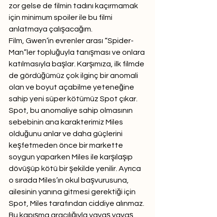
zor gelse de filmin tadını kaçırmamak 
için minimum spoiler ile bu filmi 
anlatmaya çalışacağım. 
Film, Gwen’in evrenler arası “Spider-
Man”ler topluğuyla tanışması ve onlara 
katılmasıyla başlar. Karşımıza, ilk filmde 
de gördüğümüz çok ilginç bir anomali 
olan ve boyut açabilme yeteneğine 
sahip yeni süper kötümüz Spot çıkar. 
Spot, bu anomaliye sahip olmasının 
sebebinin ana karakterimiz Miles 
olduğunu anlar ve daha güçlerini 
keşfetmeden önce bir markette 
soygun yaparken Miles ile karşılaşıp 
dövüşüp kötü bir şekilde yenilir. Ayrıca 
o sırada Miles’ın okul başvurusuna, 
ailesinin yanına gitmesi gerektiği için 
Spot, Miles tarafından ciddiye alınmaz. 
Bu kapışma aracılığıyla yavaş yavaş 