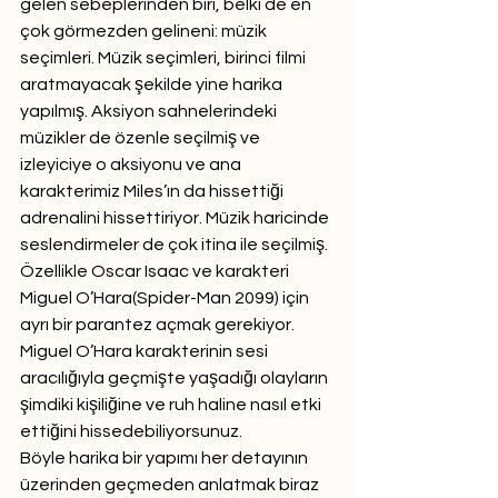
gelen sebeplerinden biri, belki de en 
çok görmezden gelineni: müzik 
seçimleri. Müzik seçimleri, birinci filmi 
aratmayacak şekilde yine harika 
yapılmış. Aksiyon sahnelerindeki 
müzikler de özenle seçilmiş ve 
izleyiciye o aksiyonu ve ana 
karakterimiz Miles’ın da hissettiği 
adrenalini hissettiriyor. Müzik haricinde 
seslendirmeler de çok itina ile seçilmiş. 
Özellikle Oscar Isaac ve karakteri 
Miguel O’Hara(Spider-Man 2099) için 
ayrı bir parantez açmak gerekiyor. 
Miguel O’Hara karakterinin sesi 
aracılığıyla geçmişte yaşadığı olayların 
şimdiki kişiliğine ve ruh haline nasıl etki 
ettiğini hissedebiliyorsunuz. 
Böyle harika bir yapımı her detayının 
üzerinden geçmeden anlatmak biraz 