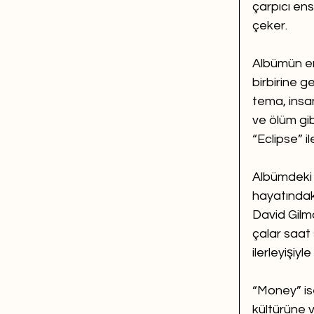
çarpıcı en
çeker.
Albümün en b
birbirine g
tema, insan
ve ölüm gib
“Eclipse” il
Albümdeki e
hayatındaki
David Gilmou
çalar saat 
ilerleyişiyl
“Money” ise
kültürüne v