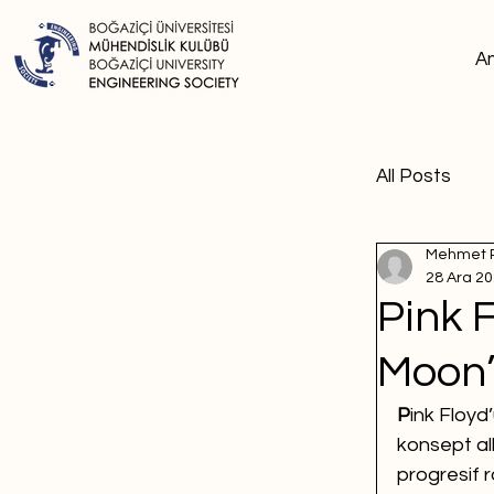
A
All Posts
Mehmet 
28 Ara 2
Pink F
Moon”
P
ink Floyd
konsept al
progresif r