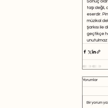
Sonuç olar
taşı değil,
eserdir. P
müzikal deh
şarkısı ile
geçtikçe ha
unutulmaz b
Yorumlar
Bir yorum yaz