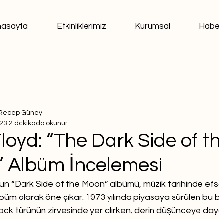
nasayfa
Etkinliklerimiz
Kurumsal
Habe
Recep Güney
023
2 dakikada okunur
loyd: “The Dark Side of t
 Albüm İncelemesi
’un “Dark Side of the Moon” albümü, müzik tarihinde efsa
büm olarak öne çıkar. 1973 yılında piyasaya sürülen bu b
ock türünün zirvesinde yer alırken, derin düşünceye dayal