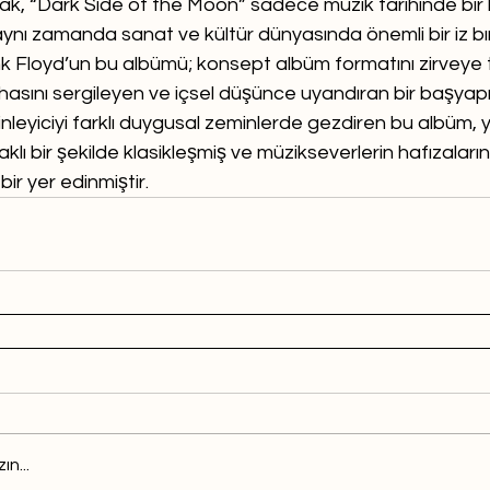
ak, “Dark Side of the Moon” sadece müzik tarihinde bir 
 aynı zamanda sanat ve kültür dünyasında önemli bir iz b
ink Floyd’un bu albümü; konsept albüm formatını zirveye 
asını sergileyen ve içsel düşünce uyandıran bir başyapıt
 dinleyiciyi farklı duygusal zeminlerde gezdiren bu albüm, yı
klı bir şekilde klasikleşmiş ve müzikseverlerin hafızaları
ir yer edinmiştir.
ın...