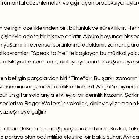
strümantal düzenlemeleri ve çığır açan prodüksiyonuyla 
elirgin özelliklerinden biri, bütünlük ve sürekliliktir. Her 
eçişleriyle adeta bir hikaye anlatır. Albüm boyunca hissed
 yaşamının evrensel sorunlarına odaklanır: zaman, para, ç
i kavramlar. “Speak to Me” ile başlayan bu müzikal yolcu
e etkileyici bir sona erer, dinleyiciyi derin bir düşünceye s
n belirgin parçalardan biri “Time”dır. Bu şarkı, zamanın 
 önemini sorgular ve özellikle Richard Wright’ın piyano 
r’un gitar sololarıyla etkileyici bir derinlik kazanır. Şarkın
sesleri ve Roger Waters’ın vokalleri, dinleyiciyi zamanın 
e yüzleşmeye çağırır.
 albümdeki en tanınmış parçalardan biridir. Sözleri, tük
e paraya olan bağımlılığa eleştirel bir bakış sunar. Ayrıca