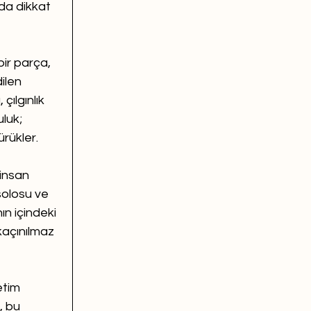
da dikkat 
bir parça, 
ilen 
ılgınlık 
luk; 
ürükler.
insan 
solosu ve 
ın içindeki 
kaçınılmaz 
etim 
, bu 