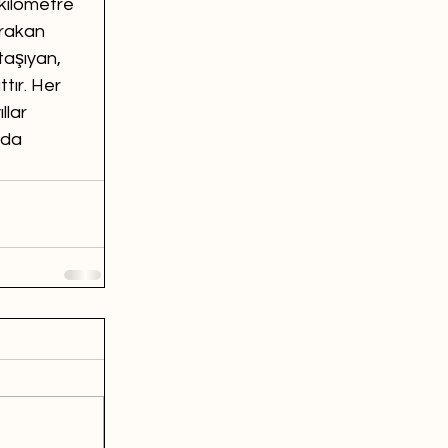
kilometre 
ırakan 
taşıyan, 
tır. Her 
llar 
nda 