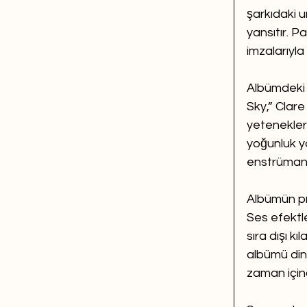
şarkıdaki u
yansıtır. P
imzalarıyla
Albümdeki 
Sky,” Clare
yetenekleri
yoğunluk ya
enstrümanta
Albümün pro
Ses efektle
sıra dışı kı
albümü din
zaman içind