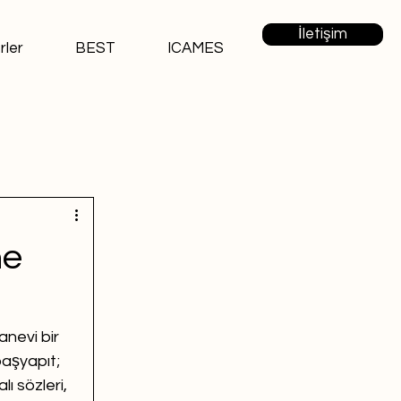
İletişim
rler
BEST
ICAMES
he
nevi bir 
aşyapıt; 
ı sözleri, 