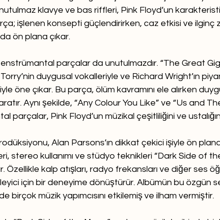
nutulmaz klavye ve bas riffleri, Pink Floyd’un karakteristi
arça; işlenen konsepti güçlendirirken, caz etkisi ve ilginç
 da ön plana çıkar.
enstrümantal parçalar da unutulmazdır. “The Great Gig 
 Torry’nin duygusal vokalleriyle ve Richard Wright’ın piya
yle öne çıkar. Bu parça, ölüm kavramını ele alırken duygu
ratır. Aynı şekilde, “Any Colour You Like” ve “Us and Th
l parçalar, Pink Floyd’un müzikal çeşitliliğini ve ustalığını
düksiyonu, Alan Parsons’ın dikkat çekici işiyle ön plana 
ri, stereo kullanımı ve stüdyo teknikleri “Dark Side of t
lar. Özellikle kalp atışları, radyo frekansları ve diğer ses öğ
leyici için bir deneyime dönüştürür. Albümün bu özgün se
e birçok müzik yapımcısını etkilemiş ve ilham vermiştir.