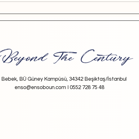
Bebek, BÜ Güney Kampüsü, 34342 Beşiktaş/İstanbul
enso@ensoboun.com I 0552 728 75 48