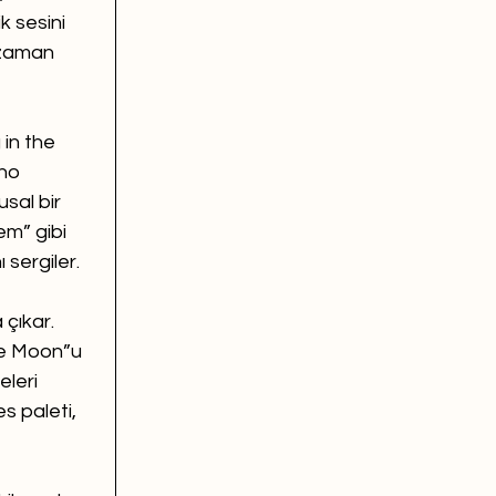
k sesini 
 zaman 
in the 
no 
sal bir 
em” gibi 
 sergiler.
çıkar. 
he Moon”u 
eleri 
s paleti, 