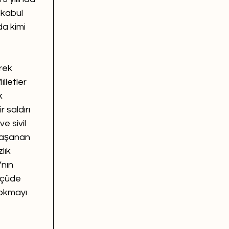
 kabul 
da kimi 
rek 
lletler 
k 
 saldırı 
e sivil 
yaşanan 
lık 
nın 
lçüde 
lokmayı 