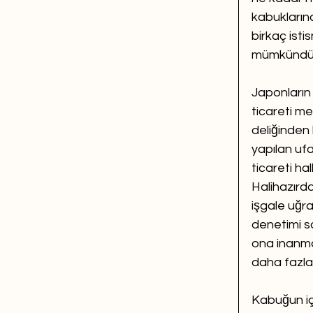
kabuklarına
birkaç isti
mümkündü
Japonların 
ticareti me
deliğinden 
yapılan ufa
ticareti ha
Halihazırda
işgale uğr
denetimi s
ona inanma
daha fazl
Kabuğun içe