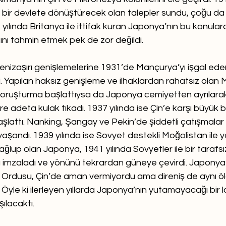
al bir devlete dönüştürecek olan talepler sundu, çoğu da
2 yılında Britanya ile ittifak kuran Japonya’nın bu konular
ını tahmin etmek pek de zor değildi.
nizaşırı genişlemelerine 1931’de Mançurya’yı işgal ede
 Yapılan haksız genişleme ve ilhaklardan rahatsız olan Mi
soruşturma başlattıysa da Japonya cemiyetten ayrılara
e adeta kulak tıkadı. 1937 yılında ise Çin’e karşı büyük bir
şlattı. Nanking, Şangay ve Pekin’de şiddetli çatışmalar v
yaşandı. 1939 yılında ise Sovyet destekli Moğolistan ile 
lup olan Japonya, 1941 yılında Sovyetler ile bir tarafsız
 imzaladı ve yönünü tekrardan güneye çevirdi. Japonya’
rdusu, Çin’de aman vermiyordu ama direniş de aynı ö
. Öyle ki ilerleyen yıllarda Japonya’nın yutamayacağı bir 
aşılacaktı.