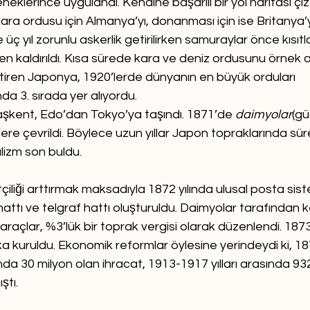
eklerince uygulandı. Kendine başarılı bir yol haritası çi
ara ordusu için Almanya’yı, donanması için ise Britanya’
e üç yıl zorunlu askerlik getirilirken samuraylar önce kısıt
 kaldırıldı. Kısa sürede kara ve deniz ordusunu örnek ald
iren Japonya, 1920’lerde dünyanın en büyük orduları 
da 3. sırada yer alıyordu.
şkent, Edo’dan Tokyo’ya taşındı. 1871’de 
daimyolar
(gü
ilere çevrildi. Böylece uzun yıllar Japon topraklarında sü
lizm son buldu. 
iliği arttırmak maksadıyla 1872 yılında ulusal posta sistem
attı ve telgraf hattı oluşturuldu. Daimyolar tarafından k
raçlar, %3’lük bir toprak vergisi olarak düzenlendi. 1873 y
ka kuruldu. Ekonomik reformlar öylesine yerindeydi ki, 1
sında 30 milyon olan ihracat, 1913-1917 yılları arasında 93
ştı.