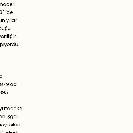
modeli 
881’de 
n yıllar 
duğu 
niliğin 
pıyordu. 
e 
1879’da 
895 
ütecekti. 
n işgal 
yı bilen 
5 yılında 