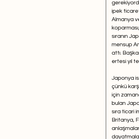
gerekiyordu
ipek ticare
Almanya ve
koparması, 
sıranın Ja
mensup Ami
attı. Başka
ertesi yıl t
Japonya is
çünkü karş
için zamana
bulan Japon
sıra ticari
Britanya, F
anlaşmaları
dayatmalar