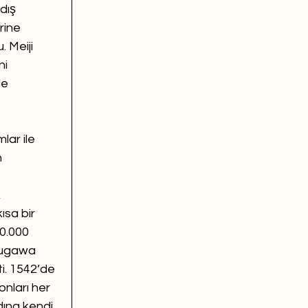
dış 
rine 
 Meiji 
i 
e 
ar ile 
 
 
ısa bir 
0.000 
kugawa 
i. 1542’de 
onları her 
ına kendi 