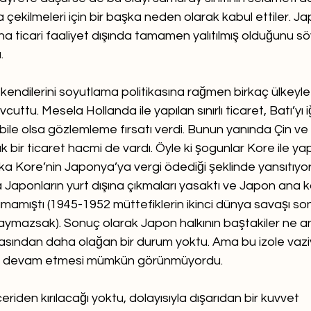
 çekilmeleri için bir başka neden olarak kabul ettiler. J
sna ticari faaliyet dışında tamamen yalıtılmış olduğunu s
.
kendilerini soyutlama politikasına rağmen birkaç ülkeyle sı
vcuttu. Mesela Hollanda ile yapılan sınırlı ticaret, Batı’yı 
bile olsa gözlemleme fırsatı verdi. Bunun yanında Çin ve 
k bir ticaret hacmi de vardı. Öyle ki şogunlar Kore ile yap
lka Kore’nin Japonya’ya vergi ödediği şeklinde yansıtıyor
 Japonların yurt dışına çıkmaları yasaktı ve Japon ana ka
amamıştı (1945-1952 müttefiklerin ikinci dünya savaşı so
aymazsak). Sonuç olarak Japon halkının baştakiler ne an
sından daha olağan bir durum yoktu. Ama bu izole vazi
a devam etmesi mümkün görünmüyordu.
riden kırılacağı yoktu, dolayısıyla dışarıdan bir kuvvet 