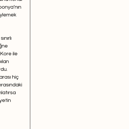
aponya’nın 
öylemek 
nırlı 
iğne 
Kore ile 
ılan 
du. 
rası hiç 
nrasındaki 
latırsa 
yetin 