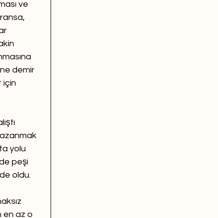
ması ve 
Fransa, 
ar 
akin 
anmasına 
’ne demir 
için 
ıştı 
 kazanmak 
ta yolu 
de peşi 
 de oldu. 
aksız 
 en az o 