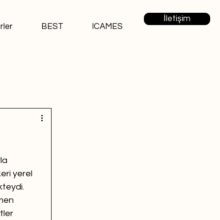
İletişim
rler
BEST
ICAMES
la 
eri yerel 
teydi. 
men 
tler 