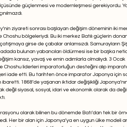
ölçüsünde güçlenmesi ve modernleşmesi gerekiyordu. Ya
ınılmazdı.
y’nin ziyareti sonrası başlayan değişim döneminin iki mer
 Choshu bölgeleriydi. Bu iki merkez Batılı güçlerin dona
 çatışmaya girse de çabalar anlamsızdı. Samurayların Şiş
 adada bulunan yabancıları öldürmesi ise bir başka netic
Değişim kansız, yavaş ve emin adımlarla olmalıydı. 3 Ocak
 Choshu liderleri imparatorluğun desteğini alıp imparat
eri iade etti. Bu tarihten önce imparator Japonya için s
ibaretti. 1868’de yaşanan iktidar değişikliği Japonya’n
ak değil siyasal, sosyal, idari ve ekonomik olarak da deği
tı.
orasyonu olarak bilinen bu dönemde Batı’dan tek bir örne
medi. Her bir alan için Japonya’ya en uygun ülke modeli ara