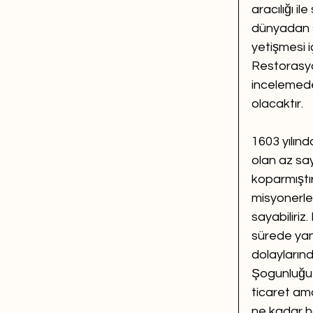
aracılığı i
dünyadan s
yetişmesi i
Restorasyo
incelemede
olacaktır.
1603 yılınd
olan az sa
koparmıştır
misyonerler
sayabiliriz
sürede yani
dolayların
Şogunluğu b
ticaret ama
ne kadar h