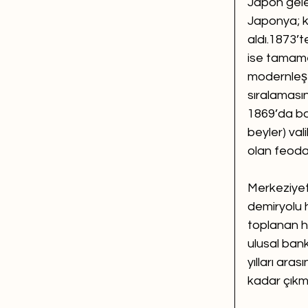
Japon gelen
Japonya; k
aldı.1873’t
ise tamamen
modernleşt
sıralamasın
1869’da ba
beyler) val
olan feoda
Merkeziyetç
demiryolu h
toplanan ha
ulusal ban
yılları ara
kadar çıkmı