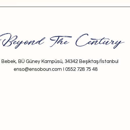
Bebek, BÜ Güney Kampüsü, 34342 Beşiktaş/İstanbul
enso@ensoboun.com I 0552 728 75 48