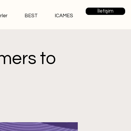
İletişim
rler
BEST
ICAMES
mers to