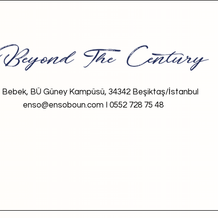
Bebek, BÜ Güney Kampüsü, 34342 Beşiktaş/İstanbul
enso@ensoboun.com I 0552 728 75 48