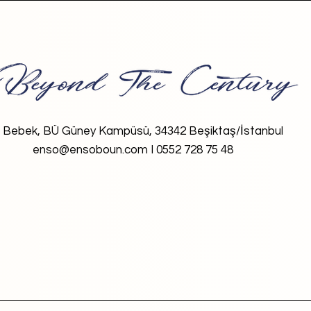
Bebek, BÜ Güney Kampüsü, 34342 Beşiktaş/İstanbul
enso@ensoboun.com I 0552 728 75 48