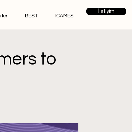
İletişim
rler
BEST
ICAMES
mers to